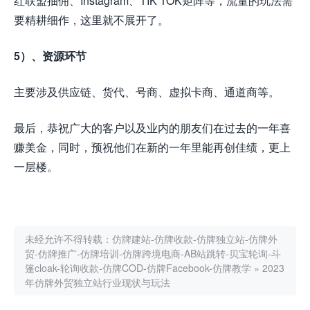
红联盟抽佣、Instagram、TIK TOK矩阵等，流量的玩法需
要精耕细作，这里就不展开了。
5）、资源环节
主要涉及供应链、货代、号商、虚拟卡商、通道商等。
最后，恭祝广大的客户以及业内的朋友们在过去的一年喜
赚美金，同时，预祝他们在新的一年里能再创佳绩，更上
一层楼。
未经允许不得转载：
仿牌建站-仿牌收款-仿牌独立站-仿牌外
贸-仿牌推广-仿牌培训-仿牌跨境电商-AB站跳转-贝宝轮询-斗
篷cloak-轮询收款-仿牌COD-仿牌Facebook-仿牌教学
»
2023
年仿牌外贸独立站行业现状与玩法